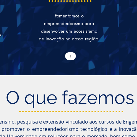
Fomentamos o
empreendedorismo para
desenvolver um ecossistema
s
de inovação na nossa região
+
O que fazemos
 ensino, pesquisa e extensão vinculado aos cursos de Enge
 é promover o empreendedorismo tecnológico e a inovaç
da Universidade em soluções para o mercado, bem como 