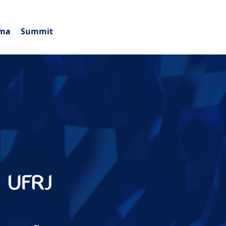
ema
Summit