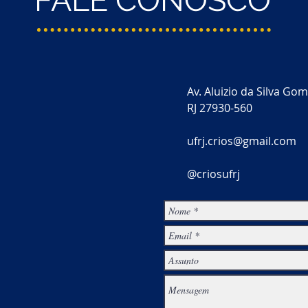
FALE CONOSCO
Av. Aluizio da Silva Gom
RJ 27930-560
ufrj.crios@gmail.com
@criosufrj