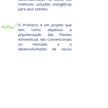
melhores soluções energéticas
para seus clientes.
O ProPancs é um projeto que
tem como objetivos a
popularização das Plantas
Alimentícias não Convencionais
no mercado e o
desenvolvimento de novos
produtos e receitas à base de
PANCs.
A Cachaçaria Serrinha atua no
envelhecimento de cachaça
artesanal em tonéis de
carvalho, proporcionando um
produto de alta qualidade e
particularidades, com riqueza
de aromas e sabores.