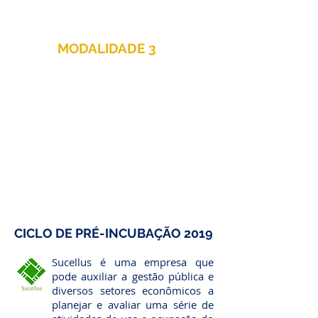
por pesquisador.
MODALIDADE 3
Iniciação Tecnológica
20 bolsas individuais para
estudantes e/ou
empreendedores com
propostas de projetos de
inovação no valor de R$
1.000,00 (mil reais) ao mês.
CICLO DE PRÉ-INCUBAÇÃO 2019
Sucellus é uma empresa que
pode auxiliar a gestão pública e
diversos setores econômicos a
planejar e avaliar uma série de